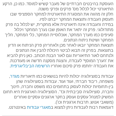
העוסקת בהיבטים חברתיים של מעבר קשיש למוסד. כמו כן, הרקע
התיאורטי יכול לכלול מס' פרקים ופרקי משנה.
חלק זה מהווה את המסגרת התיאורטית למחקר הספציפי שבו
תעסוק העבודה ותוצאות המחקר ייבחנו לפיו.
במידה והעבודה אינה תיאורטית אלא מחקרית, יש לכלול בה פרק
מתודולוגי. פרק זה יתאר את האופן שבו נערך המחקר ויכלול
סעיפים כמו מערך המחקר, אוכלוסיית המחקר, כלי המחקר, הליך
המחקר ושיטת ניתוח הנתונים.
תוצאות המחקר יובאו לאחר מכן ולאחריהן פרק הניתוח או הדיון
בתוצאות. בפרק זה תבוא לביטוי היכולת להבין את הנתונים
ולנתחם לאור התיאוריות וגם לאור הבנת הכותב. כאן ניתן להביא
את 'הערך המוסף' לעבודה, והצגת מסקנה חדשה או מעודכנת.
את העבודה יחתמו פרק סיכום ואחריו
הרשימה הביבליוגרפית
.
עבודות בסוציולוגיה יכולות להיות בנושאים כמו תיאוריות
מגדר
,
משפחה, ריבוד חברתי, ועוד ועוד. עבודות בסוציולוגיה שהן
בין-תחומיות יכולות לעסוק בתחומים כמו משפט וחברה, חינוך
וחברה, סוציולוגיה סביבתית וכד'. הסוציולוגיה הארגונית היא תחום
המשיק למנהל עסקים ועוסק בחקר ארגונים עסקיים ואחרים
(משאבי אנוש, תרבות ארגונית וכו').
דוגמאות רבות לעבודות ניתן למצוא ב
מאגרי עבודות
באינטרנט.