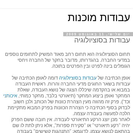
עבודות מוכנות
יום שלישי, 11 באוגוסט 2009
עבודות בסוציולוגיה
תחום הסוציולוגיה הוא תחום רחב מאוד המשיק לתחומים נוספים
במדעי החברה. בהגדרותו, מדובר בחקר של החברה ויחסי
הגומלים בינה לפרט ובין הפרטים בתוכה.
אופן הכתיבה של
עבודות בסוציולוגיה
דומה לאופן הכתיבה של
עבודות בשאר החוגים מדעי החברה והרוח. ראשית העבודה
במבוא או בהקדמה שיכללו הצגה של נושא העבודה, שאלת
המחקר ואופן ביצוע המחקר (תיאורטי בלבד, מחקר כמותי,
איכותני
וכד'). פרק זה מהווה מעין הצהרת כוונות של הכותב ולכן חשוב
לבדוק בסוף הכתיבה כי הצהרת הכוונות בפרק המבוא מתקיימת
הלכה למעשה בעבודה עצמה.
לאחר מכן יוצג הרקע התיאורטי לעבודה. אין חובה ששם הפרק
יהיה "רקע תיאורטי" או "סקירת ספרות", אלא ניתן לתת לו שם
בהתאם לנושא עצמו, לדוגמא: "התנהגות קשישים" בעבודה