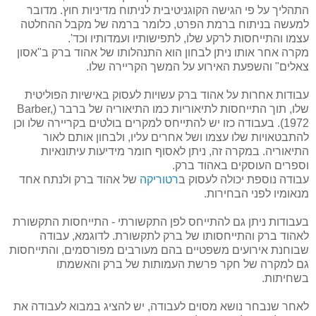
התהליך על פי הגישה הקוגניטיבית לניתוח מדיניות חוץ. מדובר
למעשה בניתוח ברמת הפרט, כלומר ברמה של מקבל ההחלטה
עצמו והתייחסות לרקע שלו, לתפישותיו ועמדותיו וכד'.
מקרה אחר אותו ניתן לבחון הוא התנהלותו של אהוד ברק ב"אסון
צאלים" והשפעת האירוע על המשך הקריירה שלו.
עבודות אחרות על אהוד ברק עשויות לעסוק באישיות הפוליטית
שלו, תוך התייחסות לתיאוריות כמו התיאוריה של ברבר (Barber,
1972). בעבודה כזו יש להתייחס למקרים בולטים בקריירה שלו וכן
להתבטאויות שלו עצמו ושל אחרים עליו, ולבחון אותם לאור
התיאוריה. במקרה זה, ניתן לאסוף חומר מידיעות עיתונאיות
וספרים העוסקים באהוד ברק.
עבודה נוספת יכולה לעסוק ב
רטוריקה
של אהוד ברק ולנתח אחד
מנאומיו לפני הבחירות.
בעבודות ניתן גם להתייחס לפן התקשורתי - התייחסות התקשורת
לאהוד ברק והתייחסותו של ברק לתקשורת. לדוגמא, עבודה
שבוחנת אירועים משפטיים בהם מעורבים מפורסמים, והתייחסות
גם למקרה של חקר פרשת העמותות של ברק והאשמתו
בשחיתות.
לאחר שנבחר נושא מסוים לעבודה, יש להציג במבוא לעבודה את