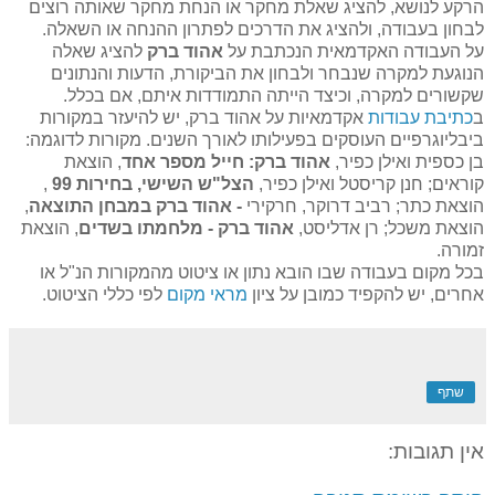
הרקע לנושא, להציג שאלת מחקר או הנחת מחקר שאותה רוצים
לבחון בעבודה, ולהציג את הדרכים לפתרון ההנחה או השאלה.
על העבודה האקדמאית הנכתבת על
אהוד ברק
להציג שאלה
הנוגעת למקרה שנבחר ולבחון את הביקורת, הדעות והנתונים
שקשורים למקרה, וכיצד הייתה התמודדות איתם, אם בכלל.
ב
כתיבת עבודות
אקדמאיות על אהוד ברק, יש להיעזר במקורות
ביבליוגרפיים העוסקים בפעילותו לאורך השנים. מקורות לדוגמה:
בן כספית ואילן כפיר,
אהוד ברק: חייל מספר אחד
, הוצאת
קוראים; חנן קריסטל ואילן כפיר,
הצל"ש השישי, בחירות 99
,
הוצאת כתר; רביב דרוקר, חרקירי
- אהוד ברק במבחן התוצאה
,
הוצאת משכל; רן אדליסט,
אהוד ברק - מלחמתו בשדים
, הוצאת
זמורה.
בכל מקום בעבודה שבו הובא נתון או ציטוט מהמקורות הנ"ל או
אחרים, יש להקפיד כמובן על ציון
מראי מקום
לפי כללי הציטוט.
שתף
אין תגובות: