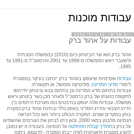
עבודות מוכנות
יום שלישי, 20 ביולי 2010
עבודות על אהוד ברק
אהוד ברק הוא שר הביטחון כיום (2010) בממשלה הנוכחית
ולשעבר ראש הממשלה מ-1999 עד 2001 והרמטכ"ל מ-1991 עד
1995.
עבודות
אקדמיות שיעסקו באהוד ברק ייכתבו בעיקר במסגרת
לימודי
מדעי המדינה
, פוליטיקה וממשל, או תקשורת.
עבודות בתחום מדע המדינה וכן בתחום צבא וביטחון יתייחסו
לתקופת כהונתו של ברק כרמטכ"ל ולאחר מכן כשר ביטחון וראש
ממשלה. עבודות אלה יעסקו בהיבטים כמו מערכת היחסים בין
הדרג הצבאי והדרג המדיני באופן כללי ובחינת אהוד ברק כמקרה
בוחן במקרים שונים. המקרה הבולט ביותר הוא ככל הנראה
הנסיגה מלבנון במאי 2000, וכאן ניתן לבחון את הגורמים שהשפיעו
על ברק ב
תהליך קבלת ההחלטה
על הנסיגה. בעבודה זו יש כמובן
להציג מסגרת תיאורטית לפיה ייבחן המקרה - לדוגמא, ניתוח