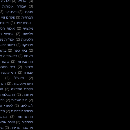
(3)
ישראל
(3)
כלכלה ב
(3)
עבודה איכותית
עסקים
(3)
פוליטיקה
(3)
חברתית
(3)
פערים ואי 
- סמינריונים
(3)
פרסום
מקצועי
(2)
איכות הסב
אלימות
(2)
אמצעי ת
הלטינית
(2)
אפליית נש
אפריקה
(2)
ביטוח לאומ
(2)
בית ספר
(2)
בלשנ
גזענות
(2)
גיאוגרפיה א
ההתבגרות
(2)
גישור
מיסים
(2)
דיני מסחר
עבודה
(2)
דיני עונשין
(2)
האצ"ל
(2)
ה
היפראקטיביות
(2)
הנדס
הקמת המדינה
(2)
הת
ארגונית
(2)
התעללות מ
(2)
חוק השבות
(2)
טרו
ליברליזם
(2)
לימודי א
עבודה אקדמית
(2)
מדינ
ההתנהגות
(2)
מדעי
בעסקים
(2)
מזרח אסיה
מחשבה מדינית
(2)
מיה