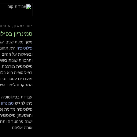
יום ראשון, 6 ביוני 2010
סמינריון בפילו
משך מאות שנים הגו 
פילוסופיה
היא תחום 
ובשאלות על הקיום ה
ותרבויות שונות בשאל
פילוסופית מורכבת. 
בפילוסופיה הוא בלת
מועברים לסטודנטים
המחקר והלימוד השונ
עבודות בפילוסופיה י
ניתן להגיש
סמינריון
ב
פילוסופיה מדינית (
והשפעתו) פילוסופי
ישנם פרמטרים ותחומ
אותה אליהם.