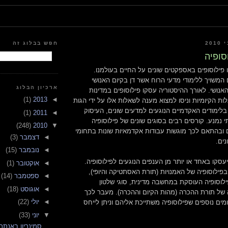
חפש בבלוג זה
סופיה
פילוסופים באספקטים שונים על החיים בעולמנו.
המשויך ללימודי מדעי הרוח אשר דן בקיום האנושי
ארכיון הבלוג
אנושי. לאורך ההיסטוריה עסקו פילוסופים במדינות
(1)
2013
◄
ות הקיומיות וניסו למצוא מענה לשאלות אלו על ידי הגות
בלימודים האקדמיים הנוגעים למדעים שונים, העיסוק
(1)
2011
◄
י נמנע. קורסים רבים בסוגים שונים של פילוסופיה
(248)
2010
▼
 ובהתאם לכך מוגשות עבודות אקדמאיות שונות בתחומי
◄
דצמבר
(3)
ים.
◄
נובמבר
(15)
עסקו באחד או יותר מן הענפים הנוגעים לפילוסופיה.
◄
אוקטובר
(1)
פילוסופיה של האמנויות (תורת האסתטיקה והיופי),
◄
ספטמבר
(14)
פילוסופיה העוסקת במחשבה מדינית, סוגי שלטון
◄
אוגוסט
(18)
ה של תורת ההכרה (מהות הקיום וההכרה). מעבר לכך
◄
יולי
(22)
ים נוספים שפילוסופיה משתייכת אליהם וניתן לייחס
▼
יוני
(33)
סמינריון באנתרו