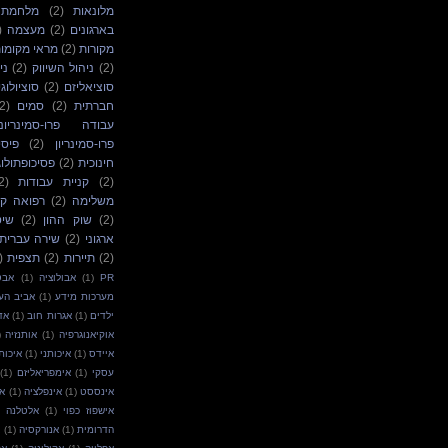
מלונאות
(2)
מלחמת ל
בארגונים
(2)
מעצמה
)
מקורות
(2)
מראי מקומו
(2)
ניהול השיווק
(2)
ני
סוציאליזם
(2)
סוציולוג
חברתית
(2)
סמים
2)
עבודה פרו-סמינריוני
פרו-סמינריון
(2)
פיסי
חינוכית
(2)
פסיכופתולוג
(2)
קניית עבודות
2)
משלימה
(2)
רפואה קונ
(2)
שוק ההון
(2)
שיט
ארגוני
(2)
שירה עברית
(2)
תיירות
(2)
תצפית
)
PR
(1)
אבולוציה
(1)
אבט
מערכות מידע
(1)
אביב הע
ילדים
(1)
אגרות חוב
(1)
אד
אוקיאנוגרפיה
(1)
אותנזיה
)
איידס
(1)
איכותני
(1)
איכות
עסקי
(1)
אימפריאליזם
(1)
אינססט
(1)
אינפלציה
(1)
אי
אישפוז כפוי
(1)
אלטלנה
הדרומית
(1)
אנורקסיה
(1)
א