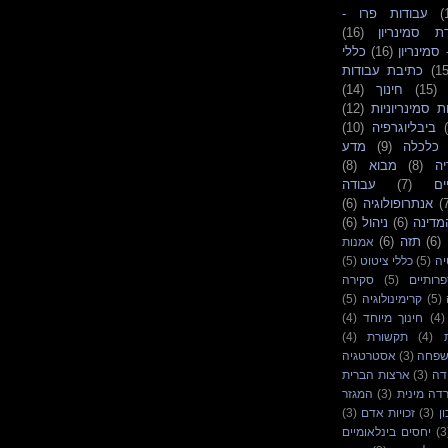
(
עבודות פרו -
ת סמינריון
(16)
 סמינריון
(16)
כללי
(15
כתיבת עבודות
(15)
חינוך
(14)
ת סמינריוניות
(12)
ביבליוגרפיה
(10)
כלכלה
(9)
מדע
יה
(8)
מבוא
(8)
ים
(7)
עבודה
(
אנתרופולוגיה
(6)
מדינה
(6)
ניהול
(6)
(6)
תזה
(6)
אמנות
יה
(5)
כללי ציטוט
(5)
רותיים
(5)
סקירה
(5)
קרימינולוגיה
(5)
(4)
חינוך מיוחד
(4)
(4)
תקשורת
(4)
שפחה
(3)
אסטרטגיה
דה
(3)
ארצות הברית
דה מינית
(3)
המגזר
ן
(3)
זכויות אדם
(3)
(3
יחסים בינלאומיים