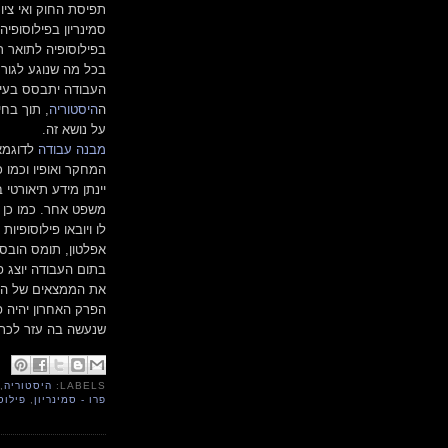
תפיסת החוק ואי ציו
סמינריון בפילוסופיה
בפילוסופיה לתואר ר
בכל מה שנוגע לגורמ
העבודה יתבסס בעיק
ה
היסטוריה
, תוך בחי
על נושא זה.
מבנה עבודה
לדוגמא:
המחקר ואופיו וכמו 
יינתן מידע תיאורטי
משפט אחר. כמו כן יו
לו ויובאו פילוסופיות
אפלטון, תומס הובס 
בתום העבודה יוצג 
את הממצאים של המ
הפרק האחרון יהיה 
שנעשה בה עזר לכת
LABELS:
היסטוריה
,
פרו - סמינריון
,
פילוס