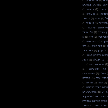
לים
(1)
אריאל שרון
(1)
יקה
(1)
אתיקה בעסקים
בדואים
(1)
בדווים
(1)
ואתיקה
(1)
בן גוריון
(1)
אל
(1)
ברזיל
(1)
בריאות
המועצות
(1)
ג'נוסייד
(1)
גיאוגרפיה עירונית
(1)
ון עובדים
(1)
גילוי עריות
גלובליזציה
(1)
גליל
(1)
גן
טיקה
(1)
דימוי עצמי
(1)
(1)
דיני חוזים
(1)
דיני
דיני קניין
(1)
דיני ראיות
רטיה וביטחון לאומי
(1)
(
דמי אבטלה
(1)
דעות
(1)
דרום אפריקה
(1)
דת
דת ופוליטיקה
(1)
(
האו"ם
(1)
האחים גרים
בדלי שכר
(1)
הברירה
(1)
הגהה
(1)
הוראה
(1)
רדה מינית בעבודה
(1)
ורדים
(1)
הכנסת שינויים
 האקדמית
(1)
הלם קרב
 המלא לכתיבה אקדמית
נהל כמנהיג
(1)
המתת