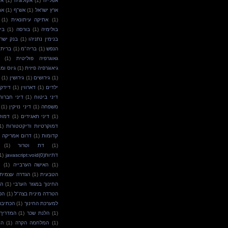
אפלייה
(1)
אקולוגיה
(1)
אק
ארץ ישראל
(1)
אש"ף
(1)
את
(1)
אתיקה עיתונאית
(1)
בולימיה
(1)
בורסה
(1)
בי
בנימין נתניהו
(1)
בנק ישר
הנפש
(1)
בריה"מ
(1)
ברית 
גאוגרפיה פוליטית
(1)
גיאוגרפיה פיזית
(1)
גיוס ומי
(1)
גירושים
(1)
גירושין
(1)
ילדים
(1)
דארווין
(1)
דידק
דיני ביטוח
(1)
דיני חברות
משפחה
(1)
דיני נזיקין
(1)
(1)
דיני תאגידים
(1)
דמוק
דמוקרטיות ודיקטטורות
1)
קדומות
(1)
דרום אמריקה
(1)
דת וטרור
(1)
דתיותjavascript:void(0)
1)
(1)
האישה הערבייה
(1)
ה
הטבעית
(1)
הגדרה עצמית
החינוך במגזר הערבי
(1)
הט
הטרדה מינית בצה"ל
(1)
הכ
למערכת החינוך
(1)
הכתיבה
(1)
הלנת שכר
(1)
המדריך
(1)
המלחמה הקרה
(1)
המ