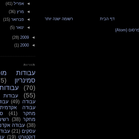
◄
אפריל
(41)
◄
מרץ
(36)
דף הבית
רשומה ישנה יותר
◄
פברואר
(15)
◄
ינואר
(5)
ום (Atom)
(28)
2009
◄
(1)
2000
◄
תוויות
עבודות מוכ
סמינריון
75)
(70)
עבודות
(55)
עבודות 
עבודה
(49)
עבוד
עבודה אקדמית
מחקר
(41)
סמ
מחקר
(38)
רשימ
(38)
עבודה אקדמ
עסקים
(21)
עבודו
דוקטורט
(19)
עב