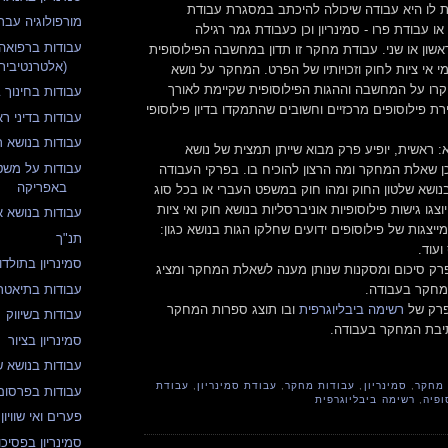
ת לו היא עבודה שיכולה להיכתב במסגרת עבודת
מורפולוגיה עבר
 או עבודת פרו - סמינריון וכן כעבודת גמר רגילה
עבודות ברפואה
אשון או שני. עבודת מחקר זו תדון במחשבה הפילוסופית
(אלטרנטיבית
י אי ציות לחוק וזכויותיו של הפרט. המחקר על נושא
רו על המחשבה וההגות הפילוסופית שקיימת לאורך
עבודות בחינוך 
רת פילוסופים מרכזיים וחשובים שהתמקדו בדיון פילוסופי
עבודות בדיני רא
עבודות בנושא רצ
 ראשית, יופיע פרק מבוא שייתן תמצית של נושא
עבודות על משטר
כן שאלת המחקר ומה הרצון להוכיח בו. בפרקי העבודה
באפריקה
 בנושא שלטון החוק ומהו חוק במשפט העברי או בכל סוג
צגו גישות פילוסופיות אוניברסליות בנושא חוק ואי ציות
עבודות בנושא א
 מייצגות של פילוסופים ידועים שחלקו הגות בנושא כגון:
תנ"ך
ועוד.
סמינריון בתולד
פרק סיכום ומסקנות שנותן מענה לשאלת המחקר ומציג
חקר בעבודה.
עבודות בתיאטרו
פרק של
רשימה ביבליוגרפית
ובו תוצג ספרות המחקר
עבודות בשיווק
יבת המחקר בעבודה.
סמינריון בציור
עבודות בנושא שו
מחקר
,
סמינריון
,
עבודות מחקר
,
עבודת סמינריון
,
עבודת
עבודות בפרסום
ופיה
,
רשימה ביבליוגרפית
פערים ואי שוויו
סמינריון בפסיכ