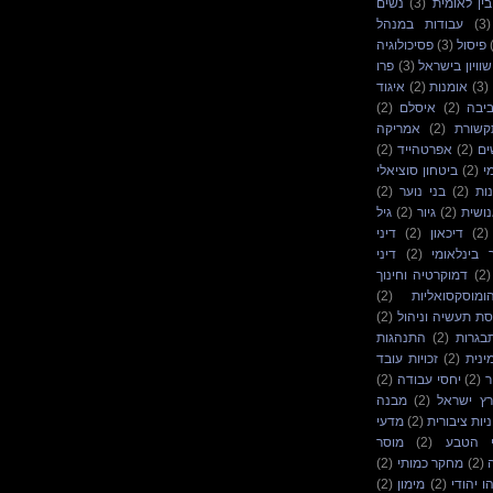
ין לאומית
(3)
נשים
(3)
עבודות במנהל
פיסול
(3)
פסיכולוגיה
שוויון בישראל
(3)
פרו
(3)
אומנות
(2)
איגוד
יבה
(2)
איסלם
(2)
קשורת
(2)
אמריקה
ים
(2)
אפרטהייד
(2)
י
(2)
ביטחון סוציאלי
ות
(2)
בני נוער
(2)
נושית
(2)
גיור
(2)
גיל
(2)
דיכאון
(2)
דיני
 בינלאומי
(2)
דיני
(2)
דמוקרטיה וחינוך
ומוסקסואליות
(2)
ת תעשיה וניהול
(2)
בגרות
(2)
התנהגות
ינית
(2)
זכויות עובד
ר
(2)
יחסי עבודה
(2)
רץ ישראל
(2)
מבנה
יות ציבורית
(2)
מדעי
 הטבע
(2)
מוסר
(2)
מחקר כמותי
(2)
ו יהודי
(2)
מימון
(2)