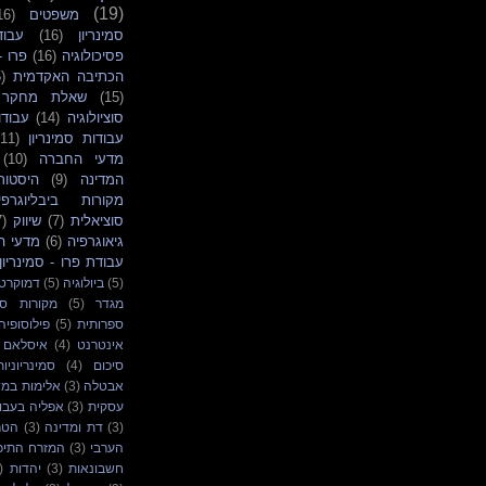
(19)
משפטים
16)
סמינריון
(16)
עבוד
פסיכולוגיה
(16)
פרו -
הכתיבה האקדמית
)
(15)
שאלת מחקר
סוציולוגיה
(14)
עבודו
עבודות סמינריון
(11)
מדעי החברה
(10)
המדינה
(9)
היסטור
מקורות ביבליוגרפי
סוציאלית
(7)
שיווק
7)
גיאוגרפיה
(6)
מדעי ה
עבודת פרו - סמינריון
(5)
ביולוגיה
(5)
דמוקרט
מגדר
(5)
מקורות ספ
ספרותית
(5)
פילוסופיה
אינטרנט
(4)
איסלאם
סיכום
(4)
סמינריוניות
אבטלה
(3)
אלימות במ
עסקית
(3)
אפליה בעבו
(3)
דת ומדינה
(3)
הטר
הערבי
(3)
המזרח התיכו
חשבונאות
(3)
יהדות
)