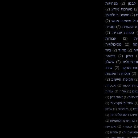
בנון
(2)
מנהיגות
(2
מערכות מידע
(2)
ת
(2)
משפט בינלאומי
הול משאבי אנוש
(2)
יה ארגונית
(2)
סטייה
(
ספרות עברית
(2)
ת
(2)
עבודות
קה
(2)
פסיכולוגיה
יה
(2)
פרויד
(2)
ציור
(
ראיון
(2)
רפואה
בציונלית
(2)
שאלון
ות מחקר
(2)
שינוי
(2)
תולדות האמנות
(2
תקופת היישוב
(2)
חת איכות
(1)
אבטחת
מים
(1)
אג"ח
(1)
אגדות
ריכלות
(1)
אהוד ברק
(1)
(1
אחריות מקצועית
(1)
נית
(1)
אימהות
(1)
אימון
אינטרדיסציפלינריות
(1)
רופה וערש הלאומיות
(1)
(1)
אמפירי
(1)
אמריקה
נטישמיות
(1)
אפליה
(1)