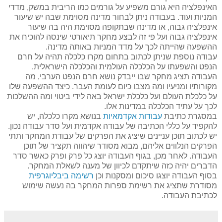
האינפלציה היא גורם משפיע על גורמים כמו הריבית במשק, מדדי
המניות ועוד. בעבודה ניתן לבחור מדינה מסוימת שבה יש שיעור
אינפלציה גבוה, או מדינה שבתקופה מסוימת היה בה שיעור
אינפלציה גבוה ועל פי זה לבצע מחקר תיאורטי שינסה להוכיח את
ההשפעה שהייתה לכך על מדד המניות באותה מדינה.
עבודה נוספת שניתן לכתוב בתחום מקרו כלכלה תהיה על חרם
הנפט והשפעתו על הכלכלה העולמית והכלכלה הישראלית.
העבודה תציג מחקר שבו ייבדק נושא חרם הנפט הערבי, מה
מקורותיו ומניעיו ומה מצבו כיום לעומת העבר. כיצד ההשפעה שלו
על כלכלת העולם ועל כלכלת ישראל באה לידי ביטוי ומה ההשלכות
לכך על עתיד הכלכלה במדינות אלו.
במסגרת כתיבת
עבודות אקדמאיות
בנושא מקרו כלכלה, יש
להקפיד על כללי הכתיבה של עבודה אקדמית ועל סדר עבודה נכון.
יש לכתוב תוכן עניינים שיציג את הפרקים של עבודת המחקר ותתי
הפרקים הנלווים אליהם, מבוא מסודר שיהווה תקציר של תוכן
העבודה. לאחר מכן, בגוף העבודה יוצג כל פרק ופרק כאשר סדר
הדברים יהיה כזה שיתקדם לכיוון של מענה לשאלת המחקר.
בסוף העבודה יוצגו סיכום ומסקנות וכן
רשימה ביבליוגרפית
מסודרת שתציג את רשימת ספרות המחקר בה נעשה שימוש
לכתיבת העבודה.