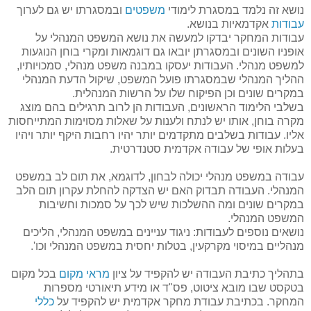
נושא זה נלמד במסגרת לימודי
משפטים
ובמסגרתו יש גם לערוך
עבודות
אקדמאיות בנושא.
עבודות המחקר יבדקו למעשה את נושא המשפט המנהלי על
אופניו השונים ובמסגרתן יובאו גם דוגמאות ומקרי בוחן הנוגעות
למשפט מנהלי
.
העבודות יעסקו במבנה משפט מנהלי, סמכויותיו,
ההליך המנהלי שבמסגרתו פועל המשפט, שיקול הדעת המנהלי
במקרים שונים וכן הפיקוח שלו על הרשות המנהלית
.
בשלבי הלימוד הראשונים, העבודות הן לרוב תרגילים בהם מוצג
מקרה בוחן, אותו יש לנתח ולענות על שאלות מסוימות המתייחסות
אליו. עבודות בשלבים מתקדמים יותר יהיו רחבות היקף יותר ויהיו
בעלות אופי של עבודה אקדמית סטנדרטית.
עבודה במשפט מנהלי יכולה לבחון, לדוגמא, את תום לב במשפט
המנהלי.
העבודה תבדוק האם יש הצדקה להחלת עקרון תום הלב
במקרים שונים ומה ההשלכות שיש לכך על סמכות וחשיבות
המשפט המנהלי.
נושאים נוספים לעבודות: ניגוד עניינים במשפט המנהלי, הליכים
מנהליים במיסוי מקרקעין, בטלות יחסית במשפט המנהלי וכו'.
בתהליך כתיבת העבודה יש להקפיד על ציון
מראי מקום
בכל מקום
בטקסט שבו מובא ציטוט, פס"ד או מידע תיאורטי מספרות
המחקר.
בכתיבת עבודת מחקר אקדמית יש להקפיד על
כללי